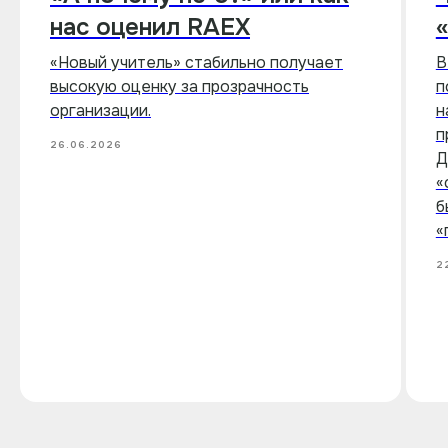
нас оценил RAEX
«Новый учитель» стабильно получает
В
высокую оценку за прозрачность
п
организации.
н
п
26.06.2026
Д
«
б
«
2