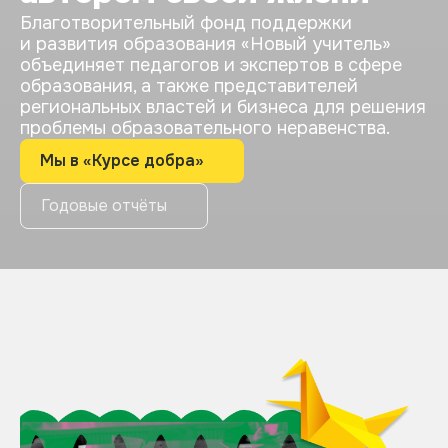
Благотворительный фонд поддержки
и развития образования «Новый учитель»
объединяет педагогов и экспертов в сфере
образования, а также представителей
региональных властей и бизнеса для решения
проблемы образовательного неравенства.
Мы в «Курсе добра»
Годовые отчёты